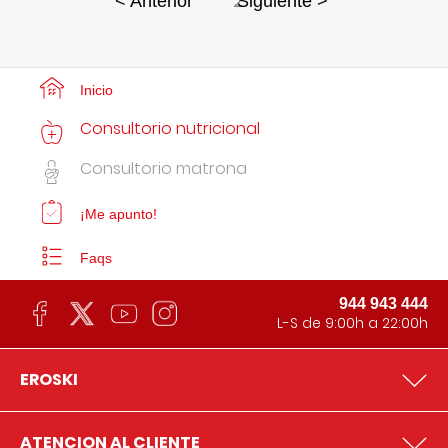
2
< Anterior
Siguiente >
Inicio
Consultorio nutricional
Consultorio matrona
¡Me apunto!
Faqs
944 943 444
L-S de 9:00h a 22:00h
EROSKI
ATENCION AL CLIENTE