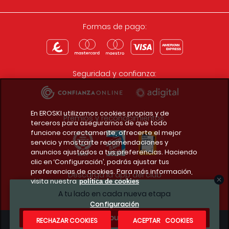
Formas de pago:
Seguridad y confianza:
En EROSKI utilizamos cookies propias y de
Premios y reconocimientos:
terceros para asegurarnos de que todo
funcione correctamente, ofrecerte el mejor
servicio y mostrarte recomendaciones y
anuncios ajustados a tus preferencias. Haciendo
clic en ‘Configuración’, podrás ajustar tus
preferencias de cookies. Para más información,
Descarga la app del club
visita nuestra
política de cookies
A tu lado en cada nueva etapa
Configuración
¿Te apuntas?
RECHAZAR COOKIES
ACEPTAR COOKIES
Condiciones legales