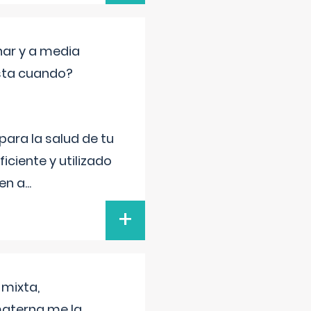
nar y a media
sta cuando?
para la salud de tu
iciente y utilizado
 en a
...
+
 mixta,
materna me la