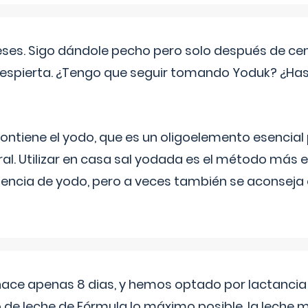
eses. Sigo dándole pecho pero solo después de ce
espierta. ¿Tengo que seguir tomando Yoduk? ¿Ha
ntiene el yodo, que es un oligoelemento esencial 
ral. Utilizar en casa sal yodada es el método más ef
ciencia de yodo, pero a veces también se aconseja
 hace apenas 8 dias, y hemos optado por lactancia
 de leche de Fórmula lo máximo posible. la leche 