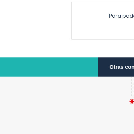
Para pode
Otras con