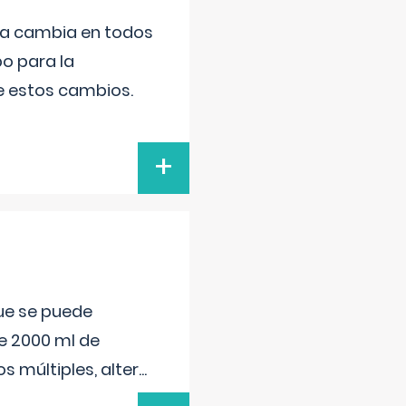
da cambia en todos
po para la
de estos cambios.
+
que se puede
e 2000 ml de
s múltiples, alter
...