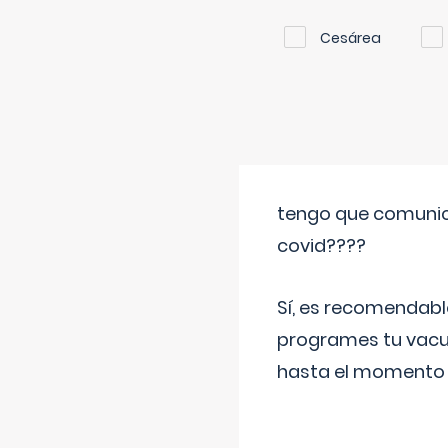
Cesárea
tengo que comunic
covid????
Sí, es recomendabl
programes tu vacun
hasta el momento so