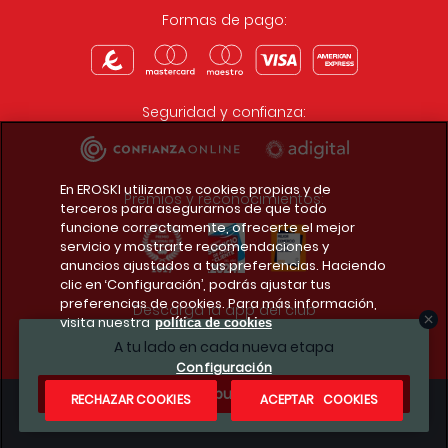
Formas de pago:
Seguridad y confianza:
En EROSKI utilizamos cookies propias y de
Premios y reconocimientos:
terceros para asegurarnos de que todo
funcione correctamente, ofrecerte el mejor
servicio y mostrarte recomendaciones y
anuncios ajustados a tus preferencias. Haciendo
clic en ‘Configuración’, podrás ajustar tus
preferencias de cookies. Para más información,
Descarga la app del club
visita nuestra
política de cookies
A tu lado en cada nueva etapa
Configuración
¿Te apuntas?
RECHAZAR COOKIES
ACEPTAR COOKIES
Condiciones legales