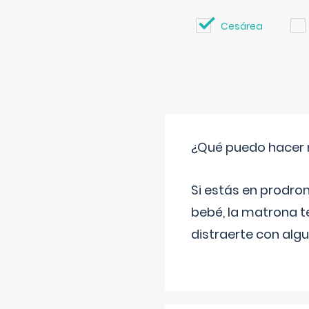
Cesárea
¿Qué puedo hacer 
Si estás en prodro
bebé, la matrona t
distraerte con alg