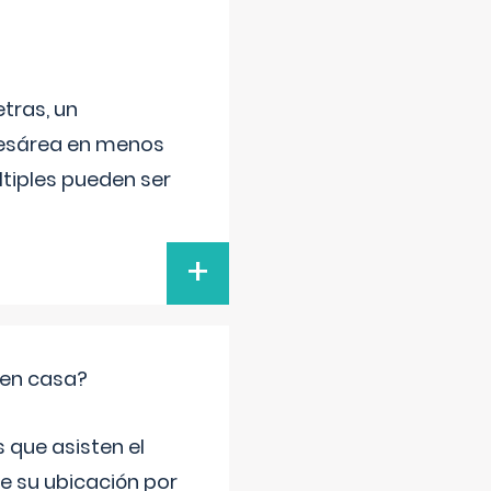
tras, un
 cesárea en menos
ltiples pueden ser
+
 en casa?
 que asisten el
de su ubicación por