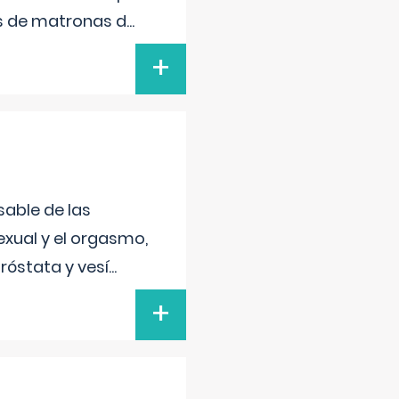
s de matronas d
...
+
sable de las
exual y el orgasmo,
róstata y vesí
...
+