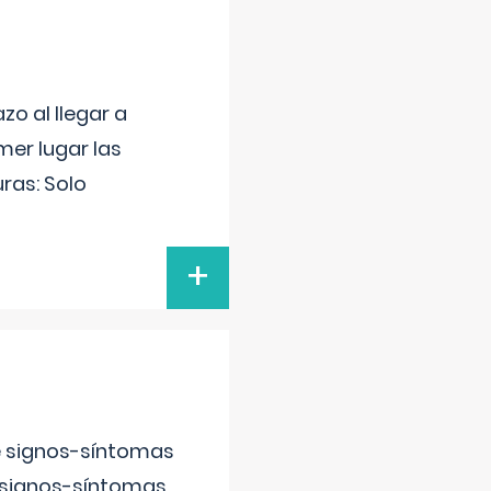
o al llegar a
mer lugar las
uras: Solo
+
e signos-síntomas
 signos-síntomas