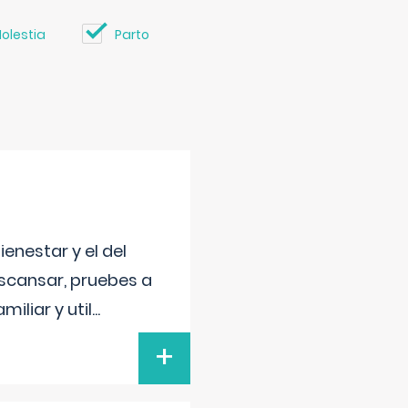
olestia
Parto
enestar y el del
escansar, pruebes a
iliar y util
...
+