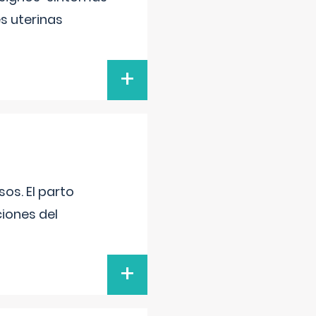
s uterinas
+
os. El parto
iones del
+