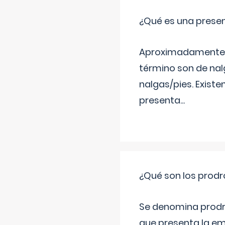
¿Qué es una prese
Aproximadamente un
término son de nalg
nalgas/pies. Existe
presenta
...
¿Qué son los prod
Se denomina prodr
que presenta la e