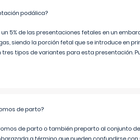
ntación podálica?
 5% de las presentaciones fetales en un embaraz
as, siendo la porción fetal que se introduce en pri
n tres tipos de variantes para esta presentación. P
romos de parto?
omos de parto o también preparto al conjunto d
mbarazada a término que pueden confundirse con