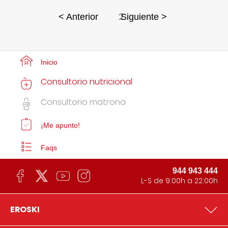
2
< Anterior
Siguiente >
Inicio
Consultorio nutricional
Consultorio matrona
¡Me apunto!
Faqs
944 943 444
L-S de 9:00h a 22:00h
EROSKI