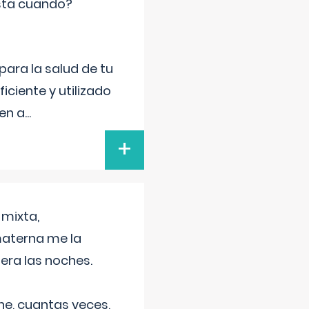
sta cuando?
para la salud de tu
iciente y utilizado
 en a
...
+
 mixta,
materna me la
era las noches.
he, cuantas veces,