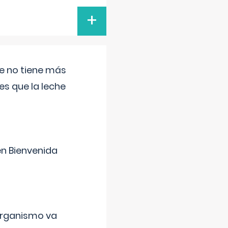
+
ue no tiene más
s que la leche
en Bienvenida
organismo va