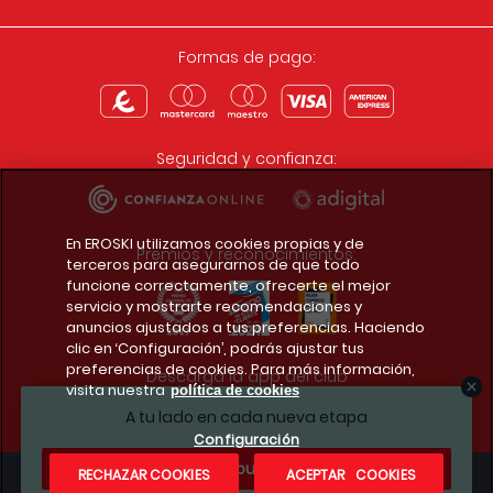
Formas de pago:
Seguridad y confianza:
En EROSKI utilizamos cookies propias y de
Premios y reconocimientos:
terceros para asegurarnos de que todo
funcione correctamente, ofrecerte el mejor
servicio y mostrarte recomendaciones y
anuncios ajustados a tus preferencias. Haciendo
clic en ‘Configuración’, podrás ajustar tus
preferencias de cookies. Para más información,
Descarga la app del club
visita nuestra
política de cookies
A tu lado en cada nueva etapa
Configuración
¿Te apuntas?
RECHAZAR COOKIES
ACEPTAR COOKIES
Condiciones legales