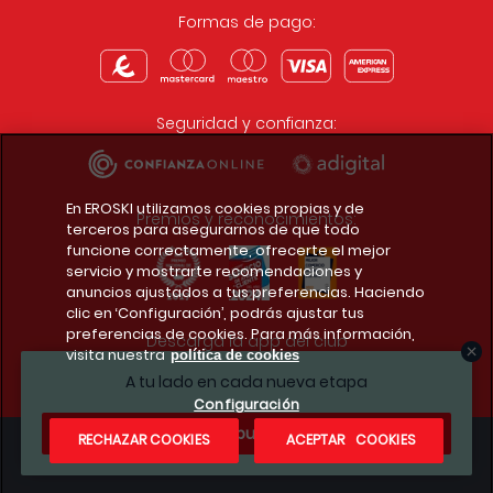
Formas de pago:
Seguridad y confianza:
En EROSKI utilizamos cookies propias y de
Premios y reconocimientos:
terceros para asegurarnos de que todo
funcione correctamente, ofrecerte el mejor
servicio y mostrarte recomendaciones y
anuncios ajustados a tus preferencias. Haciendo
clic en ‘Configuración’, podrás ajustar tus
preferencias de cookies. Para más información,
Descarga la app del club
visita nuestra
política de cookies
A tu lado en cada nueva etapa
Configuración
¿Te apuntas?
RECHAZAR COOKIES
ACEPTAR COOKIES
Condiciones legales