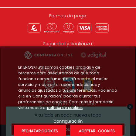
Formas de pago:
Seguridad y confianza:
En EROSKI utilizamos cookies propias y de
Premios y reconocimientos:
terceros para asegurarnos de que todo
funcione correctamente, ofrecerte el mejor
servicio y mostrarte recomendaciones y
anuncios ajustados a tus preferencias. Haciendo
clic en ‘Configuración’, podrás ajustar tus
preferencias de cookies. Para más información,
Descarga la app del club
visita nuestra
política de cookies
A tu lado en cada nueva etapa
Configuración
¿Te apuntas?
RECHAZAR COOKIES
ACEPTAR COOKIES
Condiciones legales