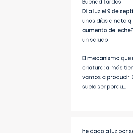
Buenad tardes!
Di a luz el 9 de s
unos días q noto q 
aumento de leche
un saludo
El mecanismo que r
criatura: a más t
vamos a producir.
suele ser porqu
...
he dado a luz por 