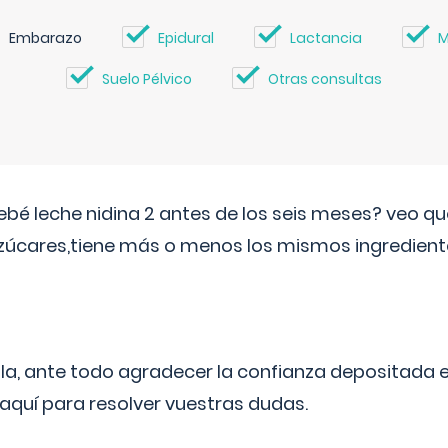
Embarazo
Epidural
Lactancia
M
Suelo Pélvico
Otras consultas
ebé leche nidina 2 antes de los seis meses? veo q
zúcares,tiene más o menos los mismos ingrediente
ila, ante todo agradecer la confianza depositada 
quí para resolver vuestras dudas.