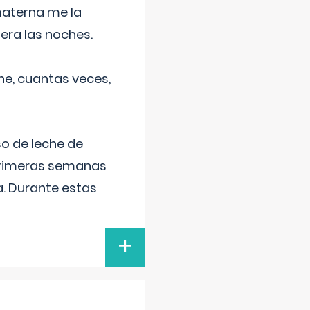
materna me la
era las noches.
he, cuantas veces,
o de leche de
primeras semanas
a. Durante estas
+