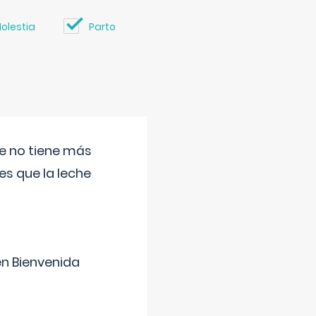
olestia
Parto
ue no tiene más
s que la leche
en Bienvenida