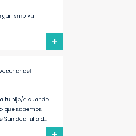
organismo va
+
vacunar del
a tu hijo/a cuando
 lo que sabemos
 Sanidad, julio d
...
+