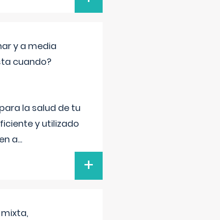
nar y a media
sta cuando?
para la salud de tu
iciente y utilizado
 en a
...
+
 mixta,