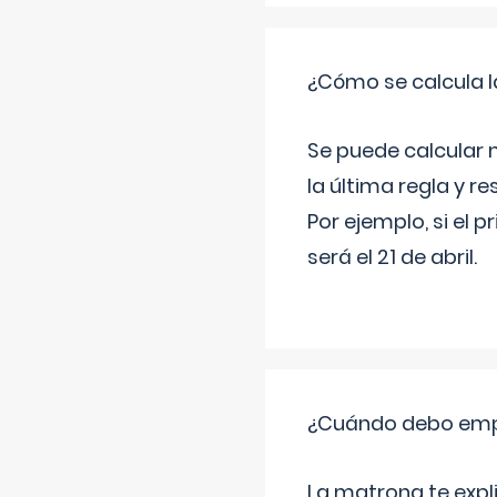
¿Cómo se calcula l
Se puede calcular 
la última regla y re
Por ejemplo, si el p
será el 21 de abril.
¿Cuándo debo empu
La matrona te expl