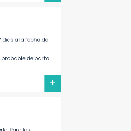
 días a la fecha de
cha probable de parto
+
lo. Para las