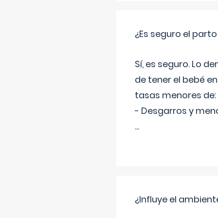
¿Es seguro el part
Sí, es seguro. Lo d
de tener el bebé e
tasas menores de:
- Desgarros y meno
...
¿Influye el ambiente