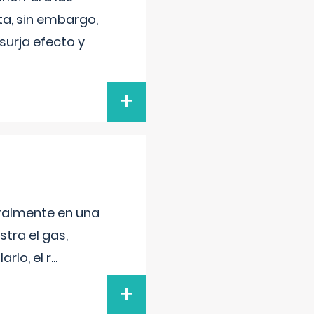
a, sin embargo,
surja efecto y
+
neralmente en una
tra el gas,
rlo, el r
...
+