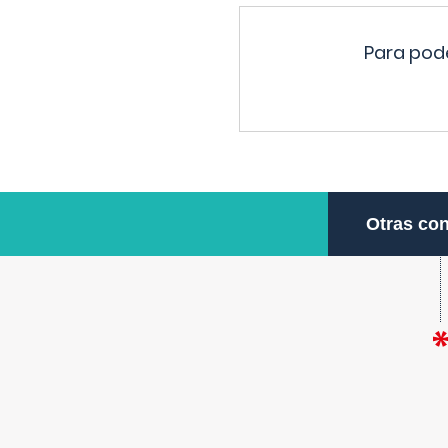
Para pode
Otras con