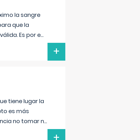
ximo la sangre
para que la
álida. Es por e
...
+
e tiene lugar la
feto es más
ancia no tomar n
...
+