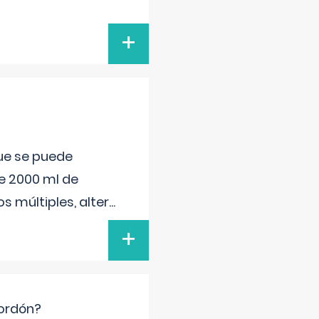
+
que se puede
e 2000 ml de
s múltiples, alter
...
+
cordón?