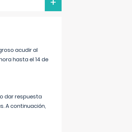
+
roso acudir al
ora hasta el 14 de
do dar respuesta
s. A continuación,