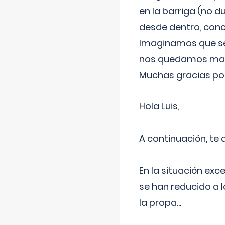
en la barriga (no du
desde dentro, con
Imaginamos que ser
nos quedamos mas t
Muchas gracias por
Hola Luis,
A continuación, te
En la situación exc
se han reducido a 
la propa
...