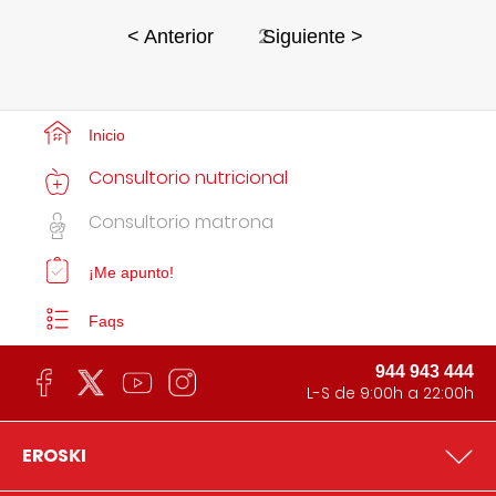
2
< Anterior
Siguiente >
Inicio
Consultorio nutricional
Consultorio matrona
¡Me apunto!
Faqs
944 943 444
L-S de 9:00h a 22:00h
EROSKI