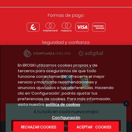
Formas de pago:
Seguridad y confianza:
En EROSKI utilizamos cookies propias y de
Premios y reconocimientos:
terceros para asegurarnos de que todo
funcione correctamente, ofrecerte el mejor
servicio y mostrarte recomendaciones y
anuncios ajustados a tus preferencias. Haciendo
clic en ‘Configuración’, podrás ajustar tus
preferencias de cookies. Para más información,
Descarga la app del club
visita nuestra
política de cookies
A tu lado en cada nueva etapa
Configuración
¿Te apuntas?
RECHAZAR COOKIES
ACEPTAR COOKIES
Condiciones legales