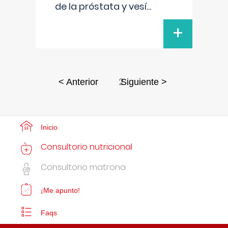
de la próstata y vesí
...
+
2
< Anterior
Siguiente >
Inicio
Consultorio nutricional
Consultorio matrona
¡Me apunto!
Faqs