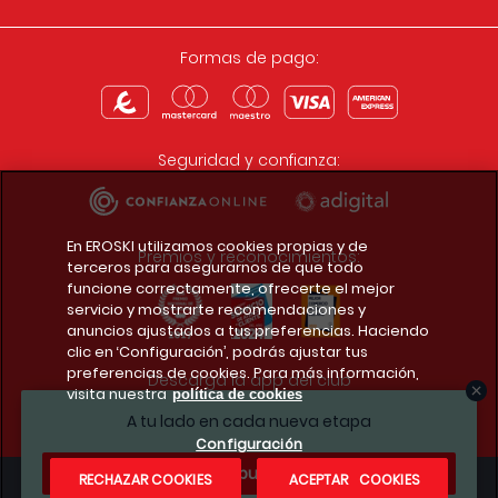
Formas de pago:
Seguridad y confianza:
En EROSKI utilizamos cookies propias y de
Premios y reconocimientos:
terceros para asegurarnos de que todo
funcione correctamente, ofrecerte el mejor
servicio y mostrarte recomendaciones y
anuncios ajustados a tus preferencias. Haciendo
clic en ‘Configuración’, podrás ajustar tus
preferencias de cookies. Para más información,
Descarga la app del club
visita nuestra
política de cookies
A tu lado en cada nueva etapa
Configuración
¿Te apuntas?
RECHAZAR COOKIES
ACEPTAR COOKIES
Condiciones legales