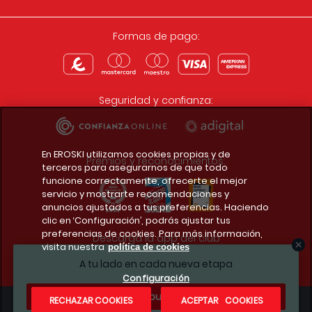
Formas de pago:
Seguridad y confianza:
En EROSKI utilizamos cookies propias y de
Premios y reconocimientos:
terceros para asegurarnos de que todo
funcione correctamente, ofrecerte el mejor
servicio y mostrarte recomendaciones y
anuncios ajustados a tus preferencias. Haciendo
clic en ‘Configuración’, podrás ajustar tus
preferencias de cookies. Para más información,
Descarga la app del club
visita nuestra
política de cookies
A tu lado en cada nueva etapa
Configuración
¿Te apuntas?
RECHAZAR COOKIES
ACEPTAR COOKIES
Condiciones legales