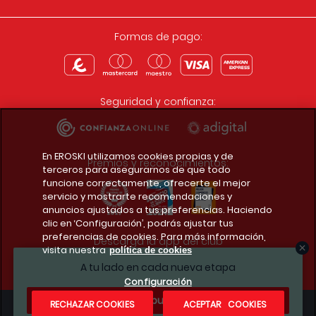
Formas de pago:
Seguridad y confianza:
En EROSKI utilizamos cookies propias y de
Premios y reconocimientos:
terceros para asegurarnos de que todo
funcione correctamente, ofrecerte el mejor
servicio y mostrarte recomendaciones y
anuncios ajustados a tus preferencias. Haciendo
clic en ‘Configuración’, podrás ajustar tus
preferencias de cookies. Para más información,
Descarga la app del club
visita nuestra
política de cookies
A tu lado en cada nueva etapa
Configuración
¿Te apuntas?
RECHAZAR COOKIES
ACEPTAR COOKIES
Condiciones legales