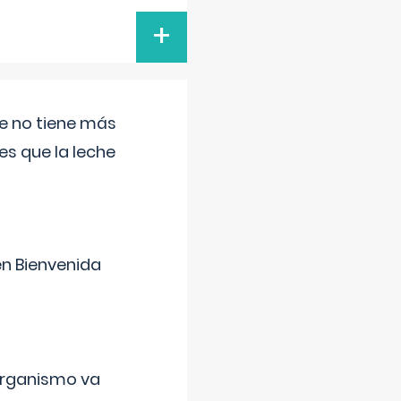
+
ue no tiene más
s que la leche
en Bienvenida
organismo va