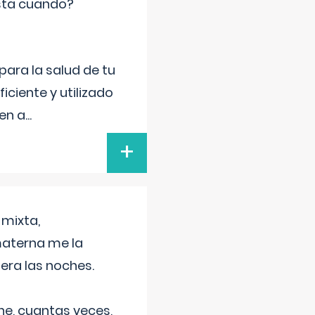
sta cuando?
para la salud de tu
iciente y utilizado
 en a
...
+
 mixta,
materna me la
era las noches.
he, cuantas veces,