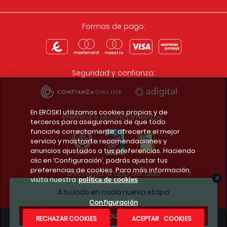
Formas de pago:
Seguridad y confianza:
En EROSKI utilizamos cookies propias y de
Premios y reconocimientos:
terceros para asegurarnos de que todo
funcione correctamente, ofrecerte el mejor
servicio y mostrarte recomendaciones y
anuncios ajustados a tus preferencias. Haciendo
clic en ‘Configuración’, podrás ajustar tus
preferencias de cookies. Para más información,
Descarga la app del club
visita nuestra
política de cookies
A tu lado en cada nueva etapa
Configuración
¿Te apuntas?
RECHAZAR COOKIES
ACEPTAR COOKIES
Condiciones legales