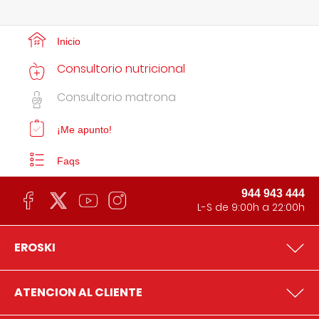
Inicio
Consultorio nutricional
Consultorio matrona
¡Me apunto!
Faqs
944 943 444
L-S de 9:00h a 22:00h
EROSKI
ATENCION AL CLIENTE