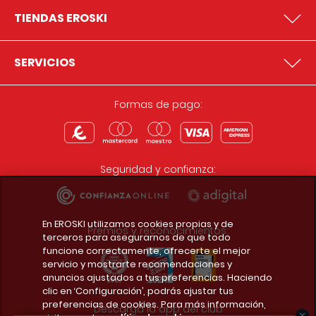
TIENDAS EROSKI
SERVICIOS
Formas de pago:
Seguridad y confianza:
En EROSKI utilizamos cookies propias y de
Premios y reconocimientos:
terceros para asegurarnos de que todo
funcione correctamente, ofrecerte el mejor
servicio y mostrarte recomendaciones y
anuncios ajustados a tus preferencias. Haciendo
clic en ‘Configuración’, podrás ajustar tus
preferencias de cookies. Para más información,
Descarga la app del club