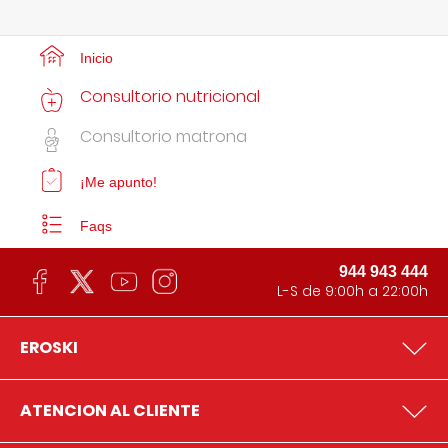
Inicio
Consultorio nutricional
Consultorio matrona
¡Me apunto!
Faqs
944 943 444
L-S de 9:00h a 22:00h
EROSKI
ATENCION AL CLIENTE