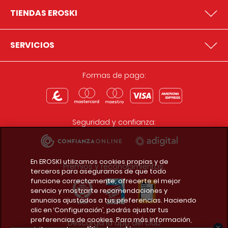
TIENDAS EROSKI
SERVICIOS
Formas de pago:
Seguridad y confianza:
En EROSKI utilizamos cookies propias y de
Premios y reconocimientos:
terceros para asegurarnos de que todo
funcione correctamente, ofrecerte el mejor
servicio y mostrarte recomendaciones y
anuncios ajustados a tus preferencias. Haciendo
clic en ‘Configuración’, podrás ajustar tus
preferencias de cookies. Para más información,
Descarga la app del club