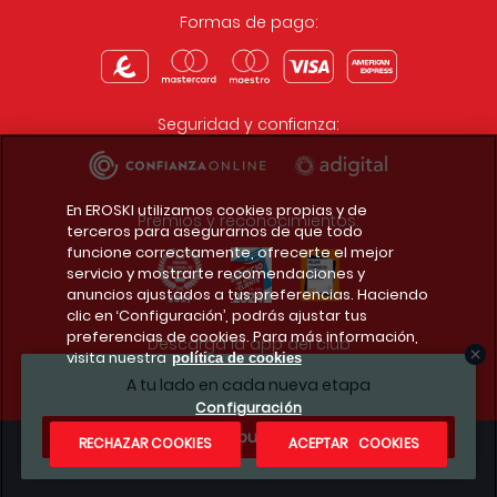
Formas de pago:
Seguridad y confianza:
En EROSKI utilizamos cookies propias y de
Premios y reconocimientos:
terceros para asegurarnos de que todo
funcione correctamente, ofrecerte el mejor
servicio y mostrarte recomendaciones y
anuncios ajustados a tus preferencias. Haciendo
clic en ‘Configuración’, podrás ajustar tus
preferencias de cookies. Para más información,
Descarga la app del club
visita nuestra
política de cookies
A tu lado en cada nueva etapa
Configuración
¿Te apuntas?
RECHAZAR COOKIES
ACEPTAR COOKIES
Condiciones legales