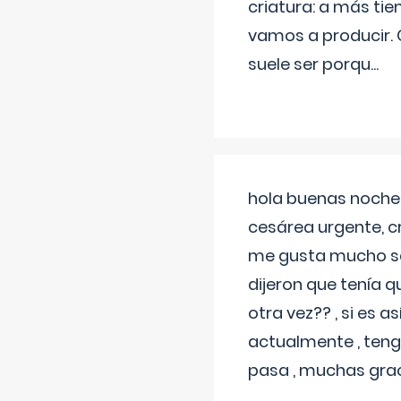
criatura: a más t
vamos a producir.
suele ser porqu
...
hola buenas noches
cesárea urgente, c
me gusta mucho sal
dijeron que tenía
otra vez?? , si es 
actualmente , teng
pasa , muchas gra