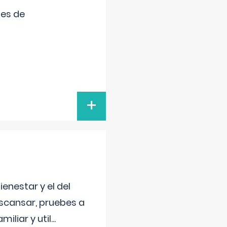
tes de
+
enestar y el del
escansar, pruebes a
iliar y util
...