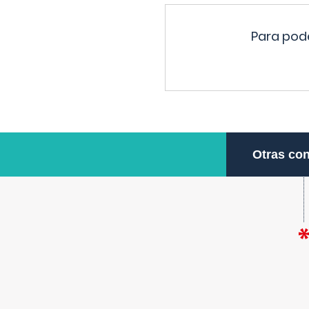
Para pode
Otras con