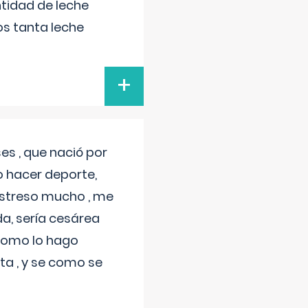
tidad de leche
s tanta leche
+
s , que nació por
 hacer deporte,
estreso mucho , me
a, sería cesárea
 como lo hago
a , y se como se