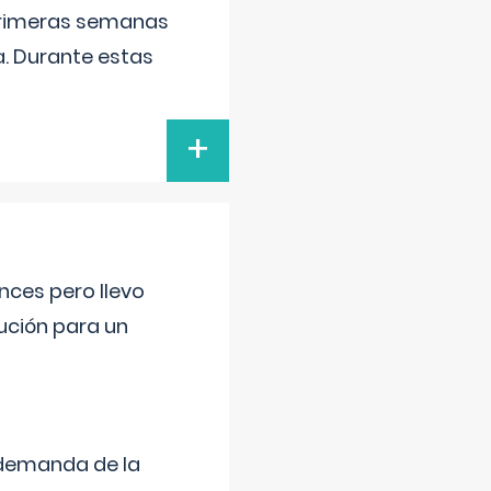
primeras semanas
a. Durante estas
+
nces pero llevo
lución para un
 demanda de la