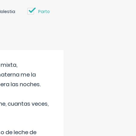
olestia
Parto
 mixta,
materna me la
era las noches.
he, cuantas veces,
o de leche de