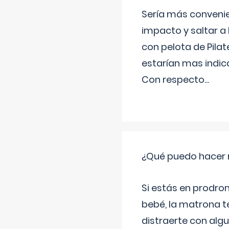
Sería más conveni
impacto y saltar a 
con pelota de Pilat
estarían mas indic
Con respecto
...
¿Qué puedo hacer 
Si estás en prodro
bebé, la matrona t
distraerte con alg