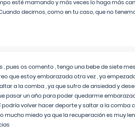
iempo esté mamando y más veces lo haga más can
 Cuando decimos, como en tu caso, que no tenemo
 , pues os comento , tengo una bebe de siete mese
reo que estoy embarazada otra vez , ya empezado
tar a la comba , ya que sufro de ansiedad y des
 que pasar un año para poder quedarme embarazad
así podría volver hacer deporte y saltar a la comba
o mucho miedo ya que la recuperación es muy lent
cias