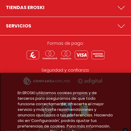
TIENDAS EROSKI
SERVICIOS
Formas de pago:
Seguridad y confianza:
En EROSKI utilizamos cookies propias y de
Premios y reconocimientos:
terceros para asegurarnos de que todo
funcione correctamente, ofrecerte el mejor
servicio y mostrarte recomendaciones y
anuncios ajustados a tus preferencias. Haciendo
clic en ‘Configuración’, podrás ajustar tus
preferencias de cookies. Para más información,
Descarga la app del club