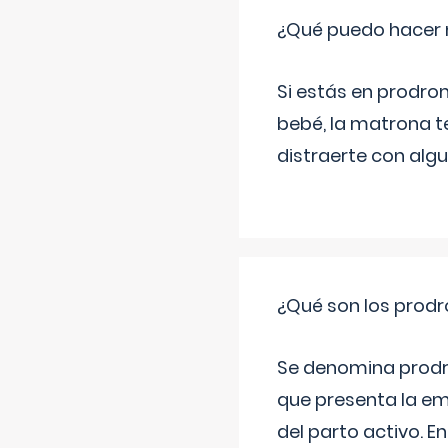
¿Qué puedo hacer 
Si estás en prodro
bebé, la matrona t
distraerte con alg
¿Qué son los prod
Se denomina prodr
que presenta la e
del parto activo. 