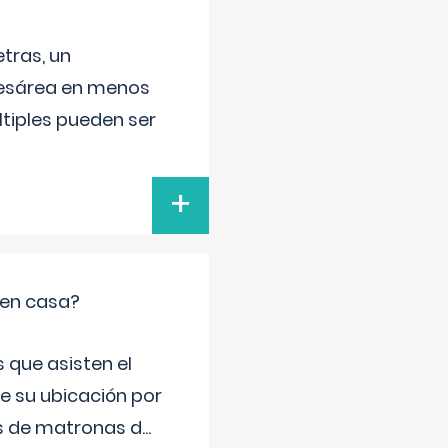
tras, un
 cesárea en menos
ltiples pueden ser
+
 en casa?
 que asisten el
de su ubicación por
s de matronas d
...