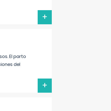
+
os. El parto
iones del
+