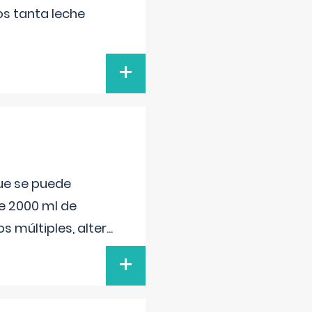
s tanta leche
+
que se puede
e 2000 ml de
s múltiples, alter
...
+