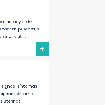
enestar y el del
escansar, pruebes a
iliar y util
...
+
e signos-síntomas
 signos-síntomas
s uterinas