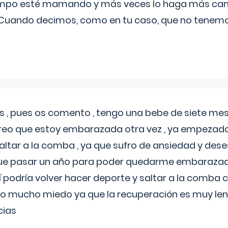
iempo esté mamando y más veces lo haga más can
 Cuando decimos, como en tu caso, que no tenemo
 , pues os comento , tengo una bebe de siete mese
reo que estoy embarazada otra vez , ya empezado
tar a la comba , ya que sufro de ansiedad y des
 que pasar un año para poder quedarme embarazad
así podría volver hacer deporte y saltar a la comba
o mucho miedo ya que la recuperación es muy lent
cias