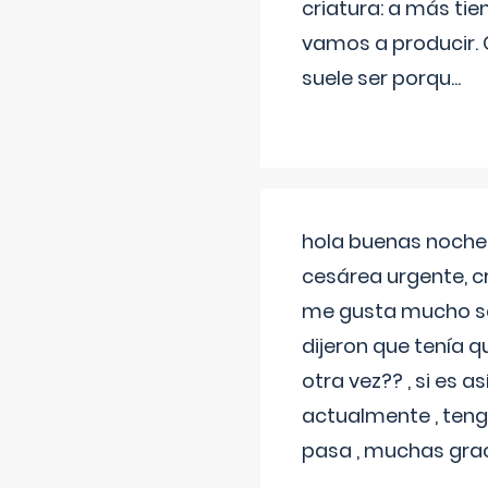
criatura: a más t
vamos a producir.
suele ser porqu
...
hola buenas noches
cesárea urgente, c
me gusta mucho sal
dijeron que tenía
otra vez?? , si es 
actualmente , teng
pasa , muchas gra