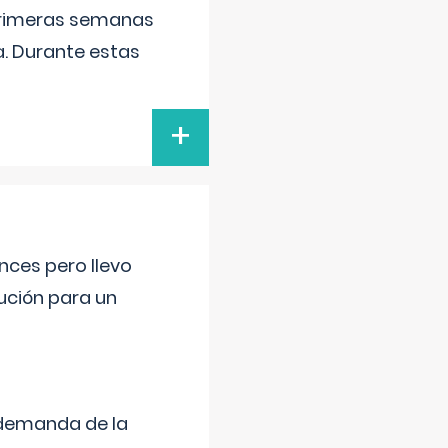
primeras semanas
a. Durante estas
+
nces pero llevo
lución para un
 demanda de la