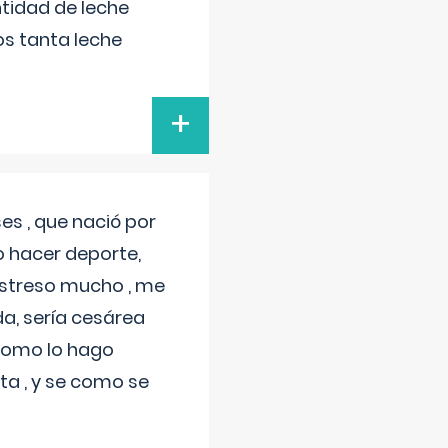
tidad de leche
s tanta leche
+
s , que nació por
 hacer deporte,
estreso mucho , me
a, sería cesárea
 como lo hago
a , y se como se