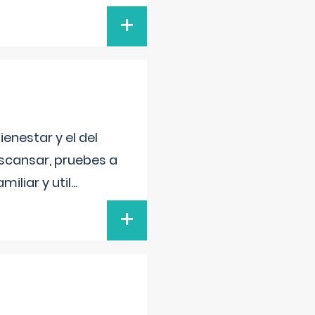
+
enestar y el del
escansar, pruebes a
iliar y util
...
+