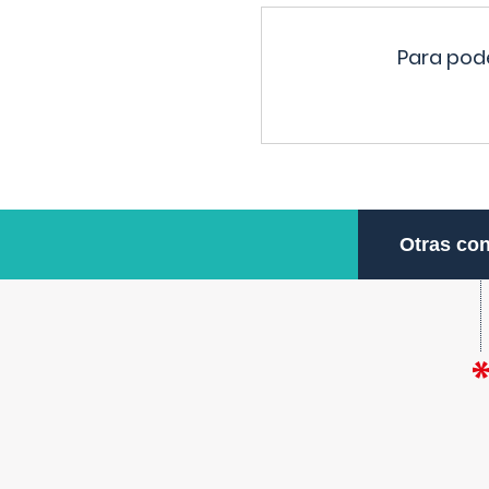
Para pode
Otras con