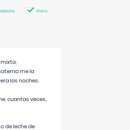
olestia
Parto
 mixta,
materna me la
era las noches.
he, cuantas veces,
o de leche de