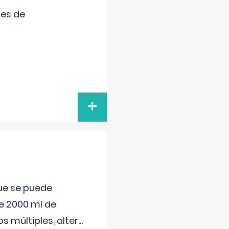
tes de
+
que se puede
e 2000 ml de
s múltiples, alter
...