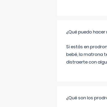
¿Qué puedo hacer 
Si estás en prodro
bebé, la matrona t
distraerte con alg
¿Qué son los prod