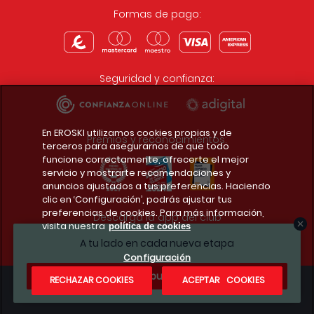
Formas de pago:
Seguridad y confianza:
En EROSKI utilizamos cookies propias y de
Premios y reconocimientos:
terceros para asegurarnos de que todo
funcione correctamente, ofrecerte el mejor
servicio y mostrarte recomendaciones y
anuncios ajustados a tus preferencias. Haciendo
clic en ‘Configuración’, podrás ajustar tus
preferencias de cookies. Para más información,
Descarga la app del club
visita nuestra
política de cookies
A tu lado en cada nueva etapa
Configuración
¿Te apuntas?
RECHAZAR COOKIES
ACEPTAR COOKIES
Condiciones legales