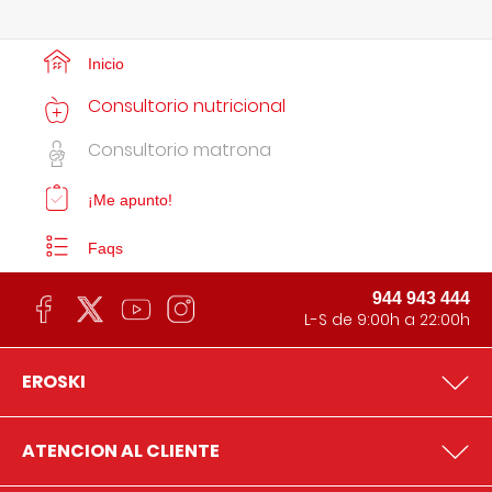
Inicio
Consultorio nutricional
Consultorio matrona
¡Me apunto!
Faqs
944 943 444
L-S de 9:00h a 22:00h
EROSKI
ATENCION AL CLIENTE