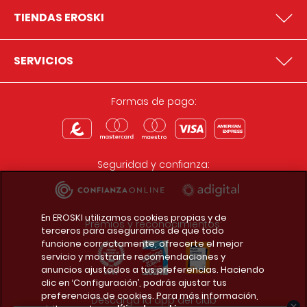
TIENDAS EROSKI
SERVICIOS
Formas de pago:
Seguridad y confianza:
En EROSKI utilizamos cookies propias y de
Premios y reconocimientos:
terceros para asegurarnos de que todo
funcione correctamente, ofrecerte el mejor
servicio y mostrarte recomendaciones y
anuncios ajustados a tus preferencias. Haciendo
clic en ‘Configuración’, podrás ajustar tus
preferencias de cookies. Para más información,
Descarga la app del club