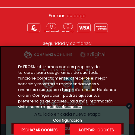
Formas de pago:
Seguridad y confianza:
En EROSKI utilizamos cookies propias y de
Premios y reconocimientos:
terceros para asegurarnos de que todo
funcione correctamente, ofrecerte el mejor
servicio y mostrarte recomendaciones y
anuncios ajustados a tus preferencias. Haciendo
clic en ‘Configuración’, podrás ajustar tus
preferencias de cookies. Para más información,
Descarga la app del club
visita nuestra
política de cookies
A tu lado en cada nueva etapa
Configuración
¿Te apuntas?
RECHAZAR COOKIES
ACEPTAR COOKIES
Condiciones legales