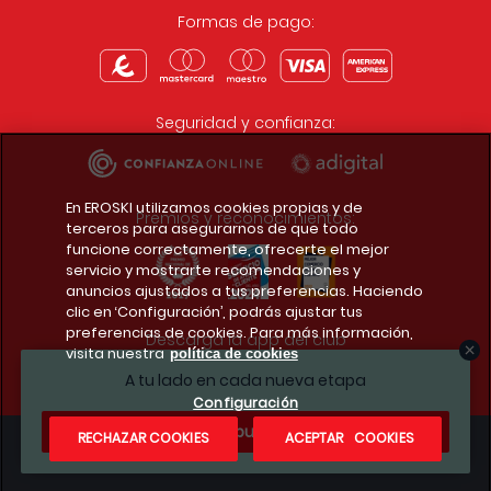
Formas de pago:
Seguridad y confianza:
En EROSKI utilizamos cookies propias y de
Premios y reconocimientos:
terceros para asegurarnos de que todo
funcione correctamente, ofrecerte el mejor
servicio y mostrarte recomendaciones y
anuncios ajustados a tus preferencias. Haciendo
clic en ‘Configuración’, podrás ajustar tus
preferencias de cookies. Para más información,
Descarga la app del club
visita nuestra
política de cookies
A tu lado en cada nueva etapa
Configuración
¿Te apuntas?
RECHAZAR COOKIES
ACEPTAR COOKIES
Condiciones legales