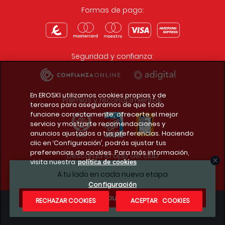
Formas de pago:
Seguridad y confianza:
En EROSKI utilizamos cookies propias y de
Premios y reconocimientos:
terceros para asegurarnos de que todo
funcione correctamente, ofrecerte el mejor
servicio y mostrarte recomendaciones y
anuncios ajustados a tus preferencias. Haciendo
clic en ‘Configuración’, podrás ajustar tus
preferencias de cookies. Para más información,
Descarga la app del club
visita nuestra
política de cookies
A tu lado en cada nueva etapa
Configuración
¿Te apuntas?
RECHAZAR COOKIES
ACEPTAR COOKIES
Condiciones legales