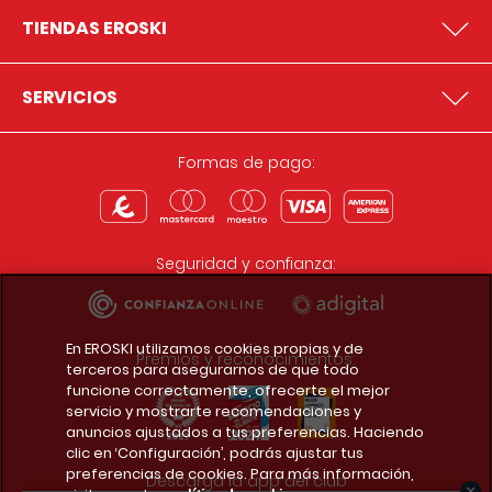
TIENDAS EROSKI
SERVICIOS
Formas de pago:
Seguridad y confianza:
En EROSKI utilizamos cookies propias y de
Premios y reconocimientos:
terceros para asegurarnos de que todo
funcione correctamente, ofrecerte el mejor
servicio y mostrarte recomendaciones y
anuncios ajustados a tus preferencias. Haciendo
clic en ‘Configuración’, podrás ajustar tus
preferencias de cookies. Para más información,
Descarga la app del club