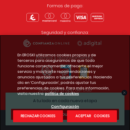
Formas de pago:
Seguridad y confianza:
En EROSKI utilizamos cookies propias y de
Premios y reconocimientos:
terceros para asegurarnos de que todo
funcione correctamente, ofrecerte el mejor
servicio y mostrarte recomendaciones y
anuncios ajustados a tus preferencias. Haciendo
clic en ‘Configuración’, podrás ajustar tus
preferencias de cookies. Para más información,
Descarga la app del club
visita nuestra
política de cookies
A tu lado en cada nueva etapa
Configuración
¿Te apuntas?
RECHAZAR COOKIES
ACEPTAR COOKIES
Condiciones legales