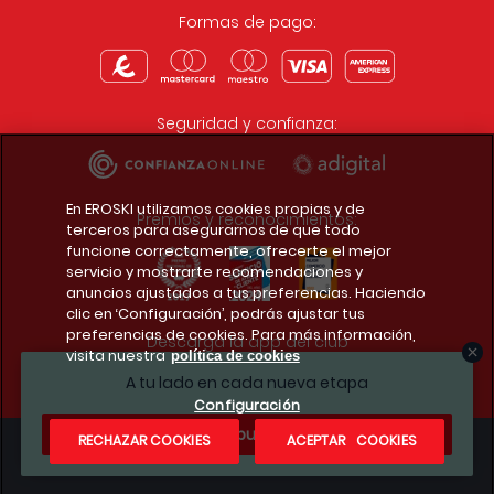
Formas de pago:
Seguridad y confianza:
En EROSKI utilizamos cookies propias y de
Premios y reconocimientos:
terceros para asegurarnos de que todo
funcione correctamente, ofrecerte el mejor
servicio y mostrarte recomendaciones y
anuncios ajustados a tus preferencias. Haciendo
clic en ‘Configuración’, podrás ajustar tus
preferencias de cookies. Para más información,
Descarga la app del club
visita nuestra
política de cookies
A tu lado en cada nueva etapa
Configuración
¿Te apuntas?
RECHAZAR COOKIES
ACEPTAR COOKIES
Condiciones legales