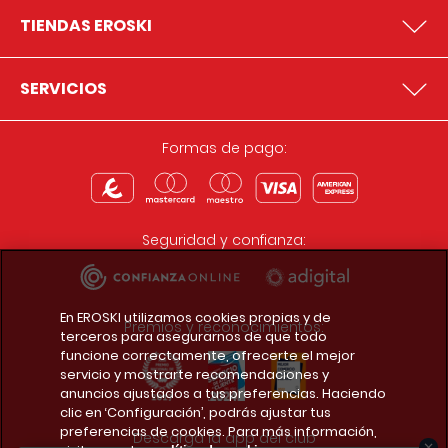
TIENDAS EROSKI
SERVICIOS
Formas de pago:
Seguridad y confianza:
En EROSKI utilizamos cookies propias y de
Premios y reconocimientos:
terceros para asegurarnos de que todo
funcione correctamente, ofrecerte el mejor
servicio y mostrarte recomendaciones y
anuncios ajustados a tus preferencias. Haciendo
clic en ‘Configuración’, podrás ajustar tus
preferencias de cookies. Para más información,
Descarga la app del club