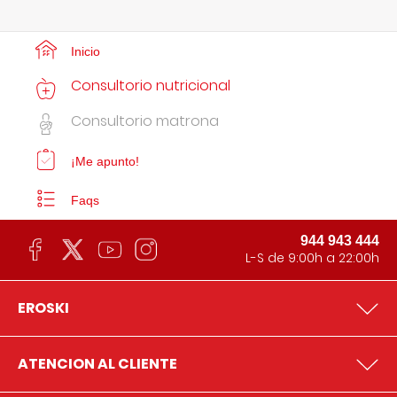
Inicio
Consultorio nutricional
Consultorio matrona
¡Me apunto!
Faqs
944 943 444
L-S de 9:00h a 22:00h
EROSKI
ATENCION AL CLIENTE