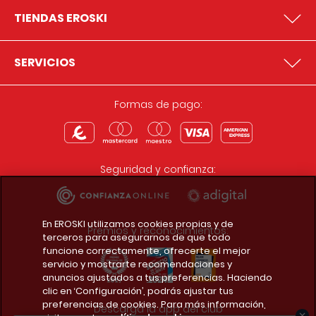
TIENDAS EROSKI
SERVICIOS
Formas de pago:
Seguridad y confianza:
En EROSKI utilizamos cookies propias y de
Premios y reconocimientos:
terceros para asegurarnos de que todo
funcione correctamente, ofrecerte el mejor
servicio y mostrarte recomendaciones y
anuncios ajustados a tus preferencias. Haciendo
clic en ‘Configuración’, podrás ajustar tus
preferencias de cookies. Para más información,
Descarga la app del club