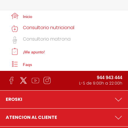
Inicio
Consultorio nutricional
Consultorio matrona
¡Me apunto!
Faqs
944 943 444
L-S de 9:00h a 22:00h
EROSKI
ATENCION AL CLIENTE