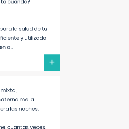
sta cuando?
para la salud de tu
iciente y utilizado
 en a
...
+
 mixta,
materna me la
era las noches.
he, cuantas veces,