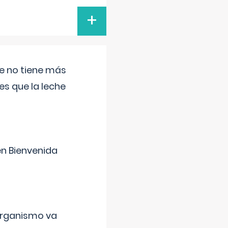
+
ue no tiene más
s que la leche
en Bienvenida
organismo va