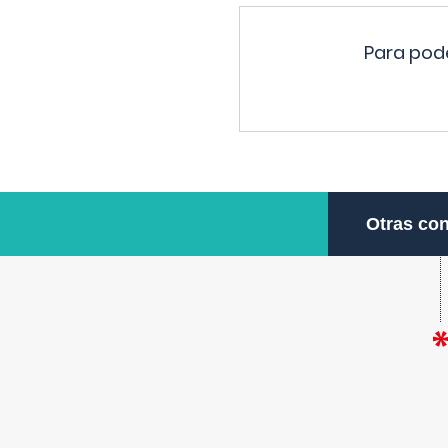
Para pode
Otras con