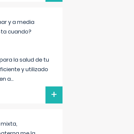
nar y a media
sta cuando?
para la salud de tu
iciente y utilizado
 en a
...
+
 mixta,
materna me la