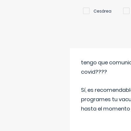
Cesárea
tengo que comunic
covid????
Sí, es recomendabl
programes tu vacun
hasta el momento so