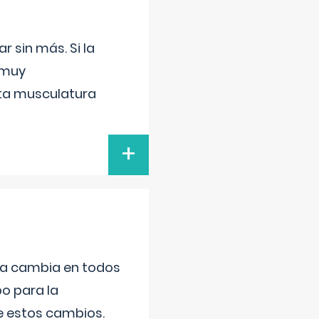
 sin más. Si la
 muy
sta musculatura
+
da cambia en todos
po para la
de estos cambios.