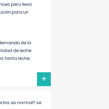
nces pero llevo
lución para un
 demanda de la
tidad de leche
s tanta leche
+
rina. es normal? se