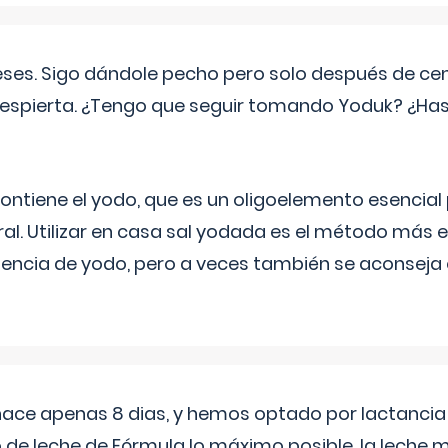
eses. Sigo dándole pecho pero solo después de ce
espierta. ¿Tengo que seguir tomando Yoduk? ¿Ha
ntiene el yodo, que es un oligoelemento esencial 
ral. Utilizar en casa sal yodada es el método más ef
ciencia de yodo, pero a veces también se aconseja
 hace apenas 8 dias, y hemos optado por lactancia
 de leche de Fórmula lo máximo posible. la leche 