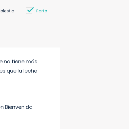
olestia
Parto
ue no tiene más
s que la leche
en Bienvenida