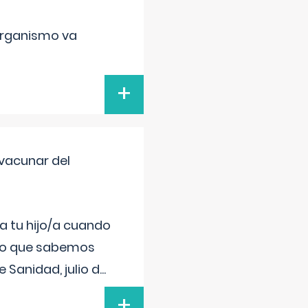
organismo va
+
vacunar del
a tu hijo/a cuando
 lo que sabemos
 Sanidad, julio d
...
+