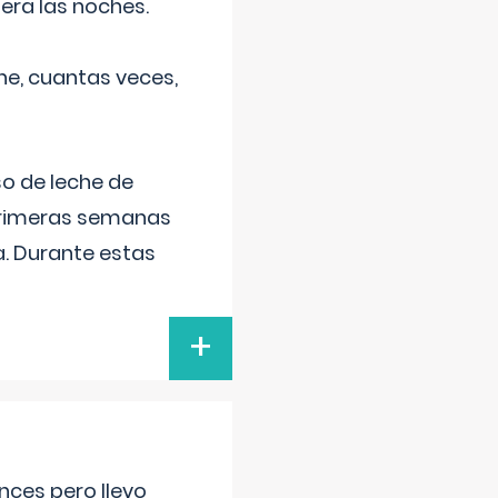
era las noches.
he, cuantas veces,
o de leche de
primeras semanas
a. Durante estas
+
nces pero llevo