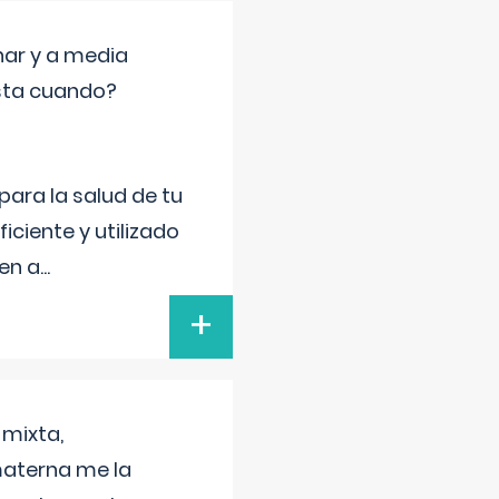
nar y a media
sta cuando?
para la salud de tu
iciente y utilizado
 en a
...
+
 mixta,
materna me la