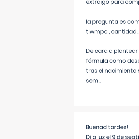
extraigo para comp
la pregunta es com
tiwmpo , cantidad....
De cara a plantear
fórmula como dese
tras el nacimiento 
sem
...
Buenad tardes!
Di a luz el 9 de s