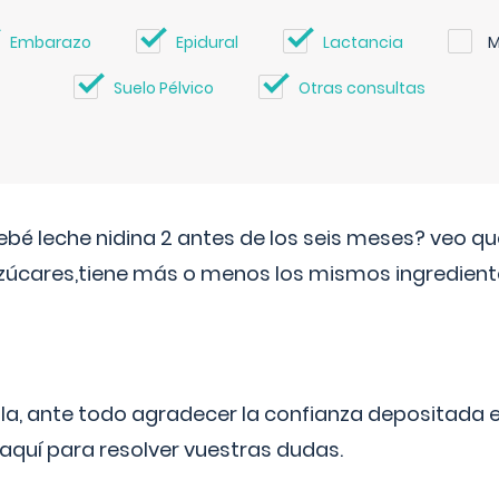
Embarazo
Epidural
Lactancia
M
Suelo Pélvico
Otras consultas
ebé leche nidina 2 antes de los seis meses? veo q
zúcares,tiene más o menos los mismos ingrediente
ila, ante todo agradecer la confianza depositada 
quí para resolver vuestras dudas.