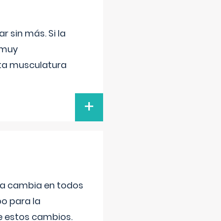
 sin más. Si la
 muy
sta musculatura
+
da cambia en todos
po para la
de estos cambios.