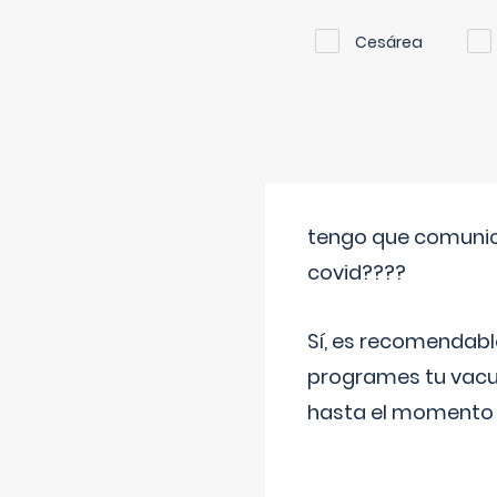
Cesárea
tengo que comunic
covid????
Sí, es recomendabl
programes tu vacun
hasta el momento so