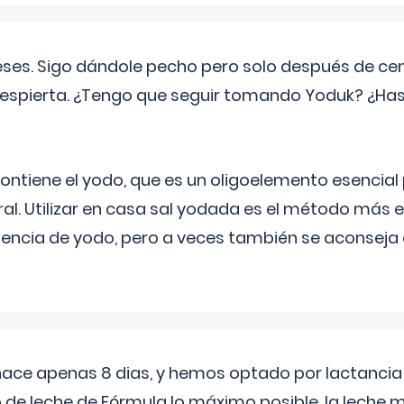
eses. Sigo dándole pecho pero solo después de ce
espierta. ¿Tengo que seguir tomando Yoduk? ¿Ha
ntiene el yodo, que es un oligoelemento esencial 
ral. Utilizar en casa sal yodada es el método más ef
ciencia de yodo, pero a veces también se aconseja
 hace apenas 8 dias, y hemos optado por lactancia
 de leche de Fórmula lo máximo posible. la leche 