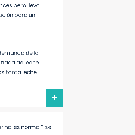
nces pero llevo
lución para un
 demanda de la
tidad de leche
s tanta leche
+
rina. es normal? se