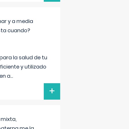
nar y a media
sta cuando?
para la salud de tu
iciente y utilizado
 en a
...
+
 mixta,
materna me la