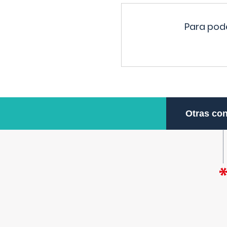
Para pode
Otras con