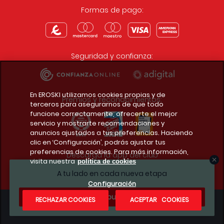
Formas de pago:
Seguridad y confianza:
En EROSKI utilizamos cookies propias y de
Premios y reconocimientos:
terceros para asegurarnos de que todo
funcione correctamente, ofrecerte el mejor
servicio y mostrarte recomendaciones y
anuncios ajustados a tus preferencias. Haciendo
clic en ‘Configuración’, podrás ajustar tus
preferencias de cookies. Para más información,
Descarga la app del club
visita nuestra
política de cookies
A tu lado en cada nueva etapa
Configuración
¿Te apuntas?
RECHAZAR COOKIES
ACEPTAR COOKIES
Condiciones legales