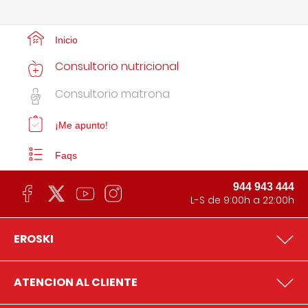
Inicio
Consultorio nutricional
Consultorio matrona
¡Me apunto!
Faqs
944 943 444
L-S de 9:00h a 22:00h
EROSKI
ATENCION AL CLIENTE