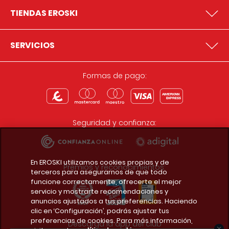
TIENDAS EROSKI
SERVICIOS
Formas de pago:
Seguridad y confianza:
En EROSKI utilizamos cookies propias y de
Premios y reconocimientos:
terceros para asegurarnos de que todo
funcione correctamente, ofrecerte el mejor
servicio y mostrarte recomendaciones y
anuncios ajustados a tus preferencias. Haciendo
clic en ‘Configuración’, podrás ajustar tus
preferencias de cookies. Para más información,
Descarga la app del club