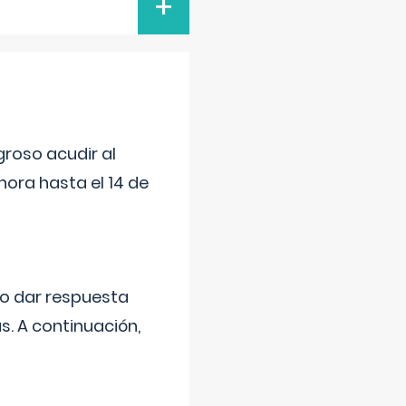
+
roso acudir al
ora hasta el 14 de
do dar respuesta
s. A continuación,