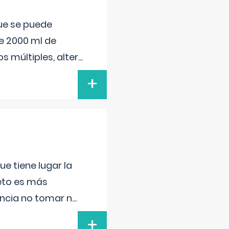
que se puede
e 2000 ml de
s múltiples, alter
...
+
e tiene lugar la
feto es más
ancia no tomar n
...
+