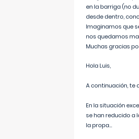
en la barriga (no du
desde dentro, con
Imaginamos que ser
nos quedamos mas t
Muchas gracias por
Hola Luis,
A continuación, te
En la situación exc
se han reducido a 
la propa
...