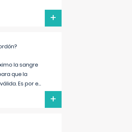
+
cordón?
ximo la sangre
para que la
álida. Es por e
...
+