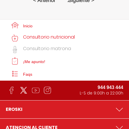
2
< Anterior
Siguiente >
Inicio
Consultorio nutricional
Consultorio matrona
¡Me apunto!
Faqs
944 943 444
L-S de 9:00h a 22:00h
EROSKI
ATENCION AL CLIENTE