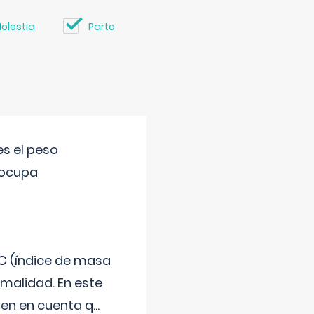
olestia
Parto
s el peso
eocupa
C (índice de masa
malidad. En este
 Ten en cuenta q
...