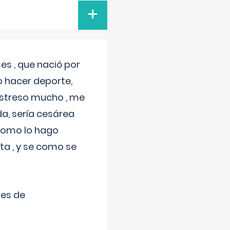
+
s , que nació por
 hacer deporte,
estreso mucho , me
a, sería cesárea
 como lo hago
a , y se como se
tes de