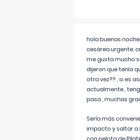
hola buenas noches
cesárea urgente, c
me gusta mucho sal
dijeron que tenía
otra vez?? , si es 
actualmente , teng
pasa , muchas gra
Sería más conveni
impacto y saltar a 
con pelota de Pilat