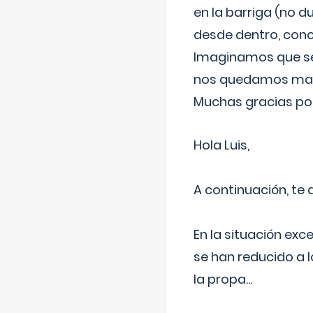
en la barriga (no du
desde dentro, con
Imaginamos que ser
nos quedamos mas t
Muchas gracias por
Hola Luis,
A continuación, te
En la situación exc
se han reducido a 
la propa
...