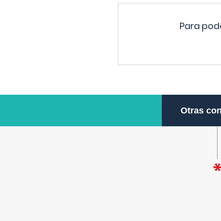
Para pode
Otras con