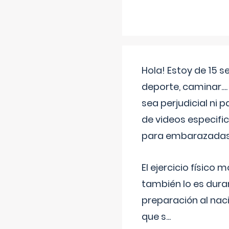
Hola! Estoy de 15 
deporte, caminar...
sea perjudicial ni 
de videos especifi
para embarazadas?
El ejercicio físic
también lo es dura
preparación al naci
que s
...