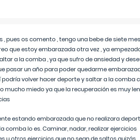
 , pues os comento , tengo una bebe de siete mese
reo que estoy embarazada otra vez , ya empezado
tar a la comba , ya que sufro de ansiedad y des
 que pasar un año para poder quedarme embarazad
así podría volver hacer deporte y saltar a la comba
o mucho miedo ya que la recuperación es muy lent
cias
ente estando embarazada que no realizara depor
la comba lo es. Caminar, nadar, realizar ejercicios
es u otros ejercicios que no sean de saltos quizás