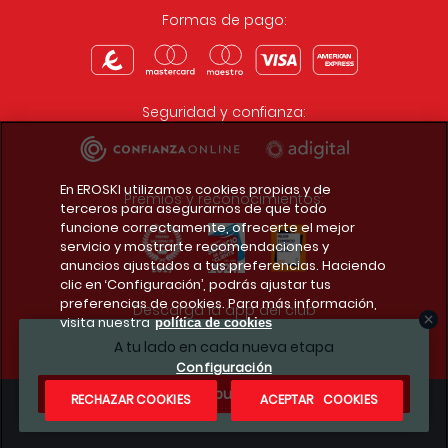
Formas de pago:
Seguridad y confianza:
En EROSKI utilizamos cookies propias y de
Premios y reconocimientos:
terceros para asegurarnos de que todo
funcione correctamente, ofrecerte el mejor
servicio y mostrarte recomendaciones y
anuncios ajustados a tus preferencias. Haciendo
clic en ‘Configuración’, podrás ajustar tus
preferencias de cookies. Para más información,
Descarga la app del club
visita nuestra
política de cookies
A tu lado en cada nueva etapa
Configuración
¿Te apuntas?
RECHAZAR COOKIES
ACEPTAR COOKIES
Condiciones legales