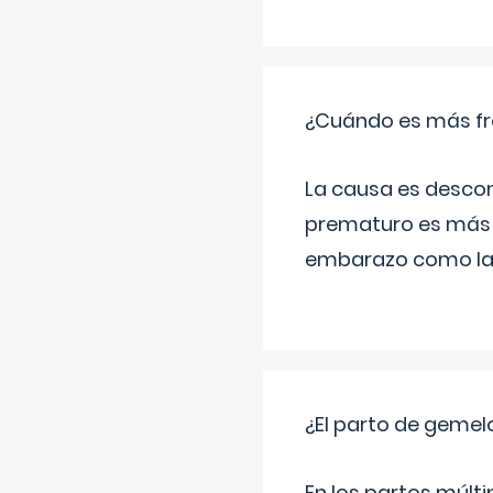
¿Cuándo es más fr
La causa es descon
prematuro es más 
embarazo como las 
¿El parto de gemel
En los partos múlt