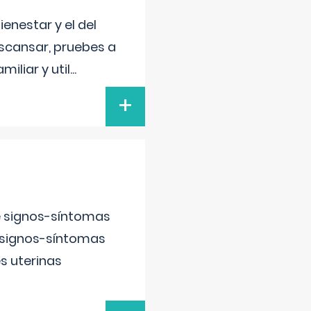
enestar y el del
escansar, pruebes a
iliar y util
...
+
e signos-síntomas
 signos-síntomas
s uterinas