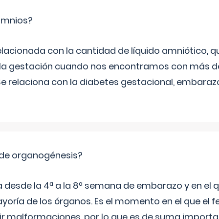
ramnios?
relacionada con la cantidad de líquido amniótico, 
de la gestación cuando nos encontramos con más d
Se relaciona con la diabetes gestacional, embarazo
 de organogénesis?
a desde la 4ª a la 8ª semana de embarazo y en el qu
yoría de los órganos. Es el momento en el que el 
rir malformaciones, por lo que es de suma import