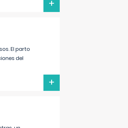
+
os. El parto
iones del
+
tras, un