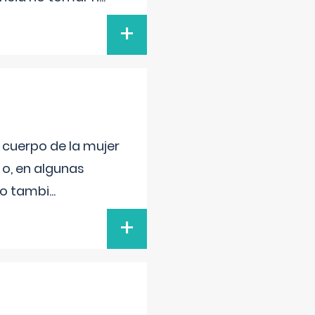
+
l cuerpo de la mujer
 o, en algunas
mo tambi
...
+