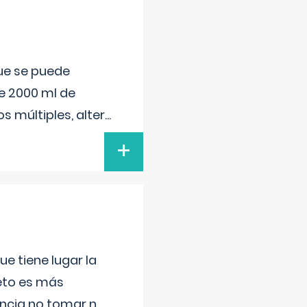
que se puede
e 2000 ml de
s múltiples, alter
...
+
e tiene lugar la
feto es más
ancia no tomar n
...