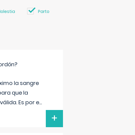
olestia
Parto
cordón?
ximo la sangre
para que la
álida. Es por e
...
+