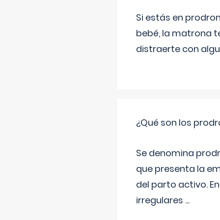
Si estás en prodro
bebé, la matrona t
distraerte con alg
¿Qué son los prod
Se denomina prodr
que presenta la e
del parto activo. 
irregulares
...