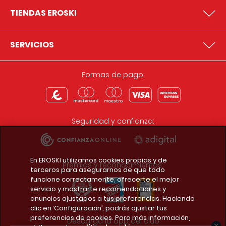
TIENDAS EROSKI
SERVICIOS
Formas de pago:
Seguridad y confianza:
En EROSKI utilizamos cookies propias y de
Premios y reconocimientos:
terceros para asegurarnos de que todo
funcione correctamente, ofrecerte el mejor
servicio y mostrarte recomendaciones y
anuncios ajustados a tus preferencias. Haciendo
clic en ‘Configuración’, podrás ajustar tus
preferencias de cookies. Para más información,
Descarga la app del club